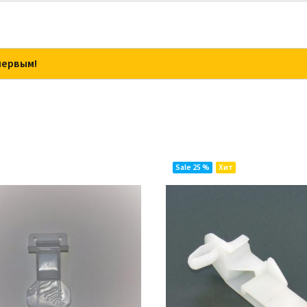
первым!
Sale 25 %
Хит