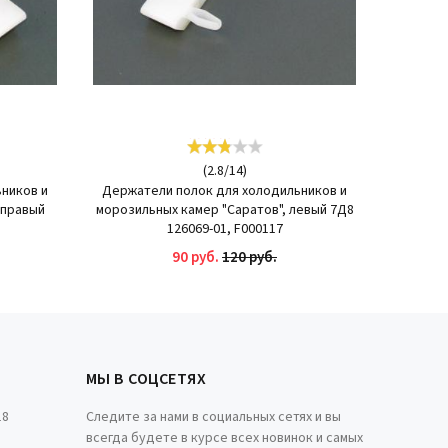
(
2.8
/
14
)
ников и
Держатели полок для холодильников и
 правый
морозильных камер "Саратов", левый 7Д8
126069-01, F000117
90 руб.
120 руб.
КУПИТЬ
МЫ В СОЦСЕТЯХ
18
Следите за нами в социальных сетях и вы
всегда будете в курсе всех новинок и самых