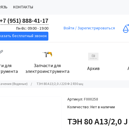
ВЯЗЬ
КОНТАКТЫ
+7 (951) 888-41-17
Войти
/
Зарегистрироваться
Пн-Вс: 09:00 - 19:00
казать бесплатный звонок
ти для
Запчасти для
Архив
трумента
электроинструмента
ачения (Водяные)
/
ТЭН 80 А13/2,0 J 220 Ф-2 R30 шц
Артикул
F000258
Количество
Нет в наличии
ТЭН 80 А13/2,0 J