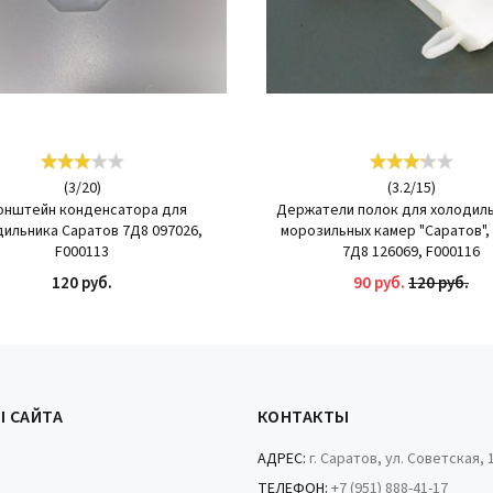
(
3
/
20
)
(
3.2
/
15
)
онштейн конденсатора для
Держатели полок для холодиль
ильника Саратов 7Д8 097026,
морозильных камер "Саратов",
F000113
7Д8 126069, F000116
120 руб.
90 руб.
120 руб.
КУПИТЬ
КУПИТЬ
Ы САЙТА
КОНТАКТЫ
АДРЕС:
г. Саратов, ул. Советская, 
ТЕЛЕФОН:
+7 (951) 888-41-17