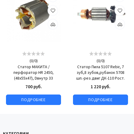
(
0
/
0
)
(
0
/
0
)
Статор МАКИТА /
Статор Пила 5107 Rebir, 7
перфоратор HR 2450,
зуб,8 зубов,рубанок 5708
(48х55х47), Dвнутр 33
шп.-рез.двиг ДК-110 Рост.
700 руб.
1 220 руб.
ПОДРОБНЕЕ
ПОДРОБНЕЕ
КАТЕГОРИИ