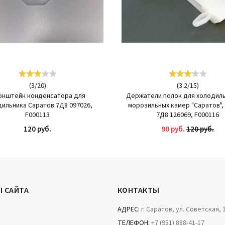
(
3
/
20
)
(
3.2
/
15
)
онштейн конденсатора для
Держатели полок для холодиль
ильника Саратов 7Д8 097026,
морозильных камер "Саратов",
F000113
7Д8 126069, F000116
120 руб.
90 руб.
120 руб.
КУПИТЬ
КУПИТЬ
Ы САЙТА
КОНТАКТЫ
АДРЕС:
г. Саратов, ул. Советская, 
ТЕЛЕФОН:
+7 (951) 888-41-17