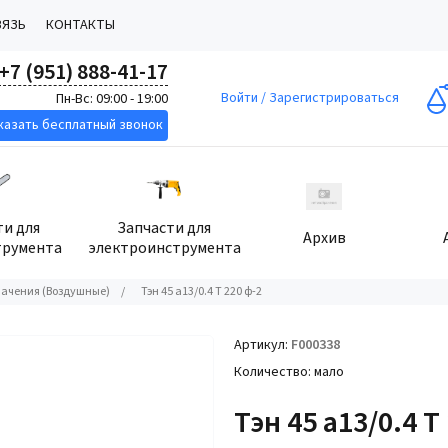
ВЯЗЬ
КОНТАКТЫ
+7 (951) 888-41-17
Войти
/
Зарегистрироваться
Пн-Вс: 09:00 - 19:00
казать бесплатный звонок
ти для
Запчасти для
Архив
трумента
электроинструмента
начения (Воздушные)
/
Тэн 45 а13/0.4 T 220 ф-2
Артикул
F000338
Количество
мало
Тэн 45 а13/0.4 T