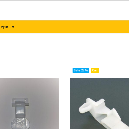
первым!
Sale 25 %
Хит