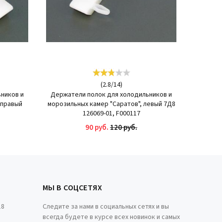
(
2.8
/
14
)
ников и
Держатели полок для холодильников и
 правый
морозильных камер "Саратов", левый 7Д8
126069-01, F000117
90 руб.
120 руб.
КУПИТЬ
МЫ В СОЦСЕТЯХ
18
Следите за нами в социальных сетях и вы
всегда будете в курсе всех новинок и самых