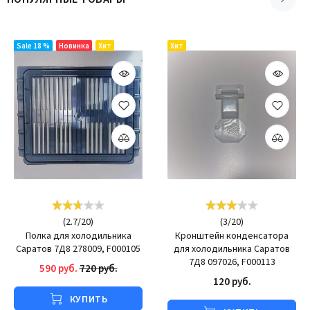
Sale 18 %
Новинка
Хит
Хит
(
2.7
/
20
)
(
3
/
20
)
Полка для холодильника
Кронштейн конденсатора
Саратов 7Д8 278009, F000105
для холодильника Саратов
7Д8 097026, F000113
590 руб.
720 руб.
120 руб.
КУПИТЬ