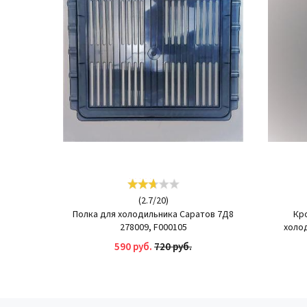
(
2.7
/
20
)
Полка для холодильника Саратов 7Д8
Кр
278009, F000105
холод
590 руб.
720 руб.
КУПИТЬ