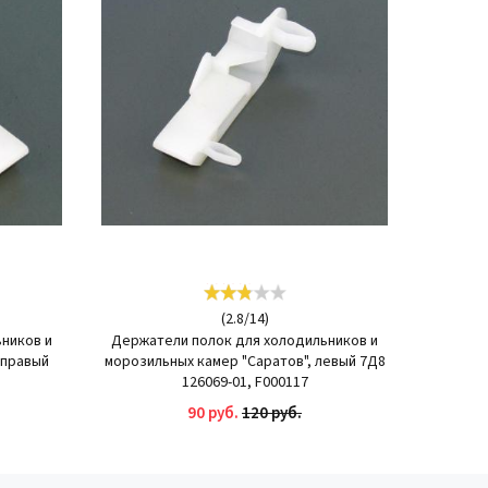
(
2.8
/
14
)
ников и
Держатели полок для холодильников и
 правый
морозильных камер "Саратов", левый 7Д8
126069-01, F000117
90 руб.
120 руб.
КУПИТЬ