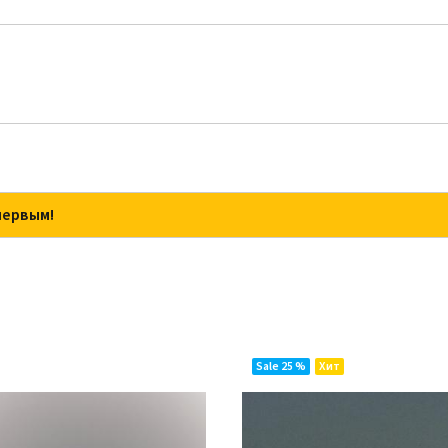
первым!
Sale 25 %
Хит