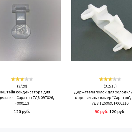
(
3
/
20
)
(
3.2
/
15
)
онштейн конденсатора для
Держатели полок для холодиль
ильника Саратов 7Д8 097026,
морозильных камер "Саратов",
F000113
7Д8 126069, F000116
120 руб.
90 руб.
120 руб.
КУПИТЬ
КУПИТЬ